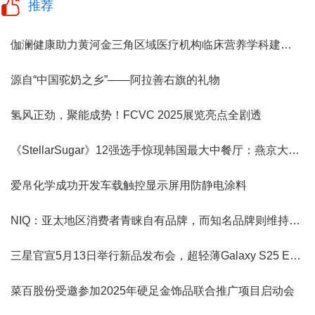
推荐
伽澜健康助力黄河金三角区域医疗机构临床营养学科建设论坛圆满举办
源自“中国驼奶之乡”——阿拉善右旗的礼物
氢风正劲，聚能成势！FCVC 2025展览亮点全剧透
《StellarSugar》12强选手惊现韩国最大中餐厅：燕京大饭店
爱帛化学成功开发车载触控显示屏用防静电涂料
NIQ：亚太地区消费者青睐自有品牌，而知名品牌则维持稳健增长
三星官宣5月13日举行新品发布会，超轻薄Galaxy S25 Edge发布
菜百股份受邀参加2025年硬足金饰品联合推广项目启动会