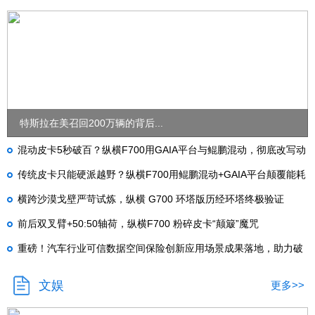
特斯拉在美召回200万辆的背后...
混动皮卡5秒破百？纵横F700用GAIA平台与鲲鹏混动，彻底改写动
力底盘规则
传统皮卡只能硬派越野？纵横F700用鲲鹏混动+GAIA平台颠覆能耗
与操控认知
横跨沙漠戈壁严苛试炼，纵横 G700 环塔版历经环塔终极验证
前后双叉臂+50:50轴荷，纵横F700 粉碎皮卡“颠簸”魔咒
重磅！汽车行业可信数据空间保险创新应用场景成果落地，助力破
解产业痛点
文娱
更多>>