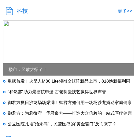
科技
更多>>
楼市，又放大招了！...
重磅首发！火星人M80 Lite领衔全矩阵新品上市，818焕新福利同
步开启
“和然窑”助力景德镇申遗 古老制瓷技艺赢得世界声誉
御君方夏日沙龙场场爆满！御君方如何用一场场沙龙撬动家庭健康
管理？
御君方：为君御守，予君良方——打造大众信赖的一站式医疗健康
生活服务平台
公立医院扎堆“治未病”，民营医疗的“黄金窗口”反而来了？