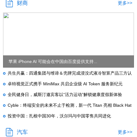
财商
更多>>
苹果 iPhone AI 可能会在中国由百度提供支持...
共生共赢：四通集团与维谛＆壳牌完成浸没式液冷智算产品三方认
证
卓特视觉正式携手 MiniMax 共启企业级 AI Token 服务新纪元
全民健身日，威斯汀邀宾客以“活力运动”解锁健康度假新体验
Cyble：终端安全的未来不止于检测，新一代 Titan 亮相 Black Hat
USA 2026
投资中国：扎根中国30年，沃尔玛与中国零售共同进化
汽车
更多>>