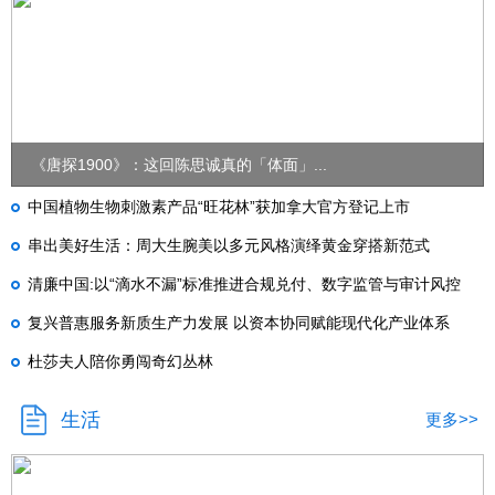
《唐探1900》：这回陈思诚真的「体面」...
中国植物生物刺激素产品“旺花林”获加拿大官方登记上市
串出美好生活：周大生腕美以多元风格演绎黄金穿搭新范式
清廉中国:以“滴水不漏”标准推进合规兑付、数字监管与审计风控
复兴普惠服务新质生产力发展 以资本协同赋能现代化产业体系
杜莎夫人陪你勇闯奇幻丛林
生活
更多>>