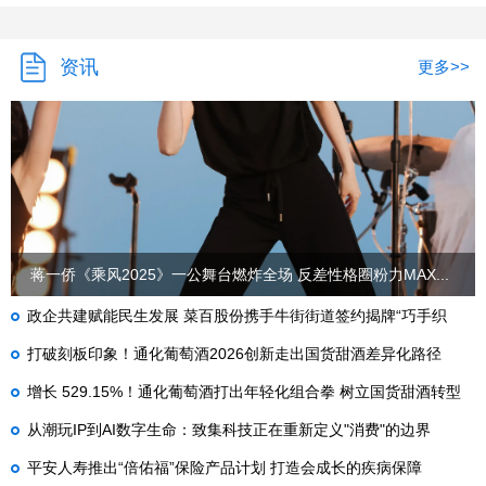
资讯
更多>>
蒋一侨《乘风2025》一公舞台燃炸全场 反差性格圈粉力MAX...
政企共建赋能民生发展 菜百股份携手牛街街道签约揭牌“巧手织
梦”公益示范基地
打破刻板印象！通化葡萄酒2026创新走出国货甜酒差异化路径
增长 529.15%！通化葡萄酒打出年轻化组合拳 树立国货甜酒转型
新范本
从潮玩IP到AI数字生命：致集科技正在重新定义"消费"的边界
平安人寿推出“倍佑福”保险产品计划 打造会成长的疾病保障