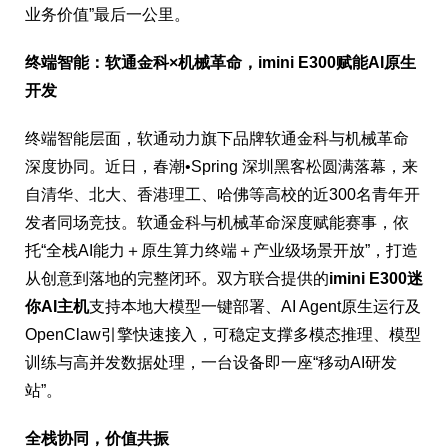
业务价值”最后一公里。
终端智能：软通金科×机械革命，
imini E300
赋能AI原生
开发
终端智能层面，软通动力旗下品牌软通金科与机械革命
深度协同。近日，春潮•Spring 深圳黑客松圆满落幕，来
自清华、北大、香港理工、哈佛等高校的近300名青年开
发者同场竞技。软通金科与机械革命深度赋能赛事，依
托“全栈AI能力＋原生算力终端＋产业级场景开放”，打造
从创意到落地的完整闭环。双方联合提供的
imini E300迷
你AI主机
支持本地大模型一键部署、AI Agent原生运行及
OpenClaw引擎快速接入，可稳定支撑多模态推理、模型
训练与高并发数据处理，一台设备即一座“移动AI研发
站”。
全栈协同，价值共振