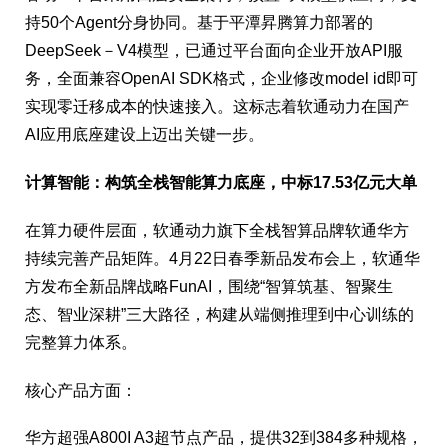
持50个Agent分身协同。基于平潭昇腾算力部署的
DeepSeek－V4模型，已通过平台面向企业开放API服
务，全面兼容OpenAI SDK格式，企业修改model id即可
实现零迁移成本的快速接入。这标志着软通动力在国产
AI应用底座建设上迈出关键一步。
计算智能：构筑全栈智能算力底座，中标17.53亿元大单
在算力硬件层面，软通动力旗下全栈智算品牌软通华方
持续完善产品矩阵。4月22日春季新品发布会上，软通华
方发布全新品牌战略FunAI，围绕“智算筑基、智聚生
态、智业深耕”三大路径，构建从端侧推理到中心训练的
完整算力体系。
核心产品方面：
华方超强A800I A3超节点产品，提供32到384多种规格，