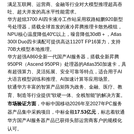
满足互联网、运营商、金融等行业对大模型推理超高吞
吐、超大并发的
高水平
性能需求。
华方超炫3700 AI四卡液冷工作站采用双路鲲鹏920新型
号处理器，搭载全球首发的液冷昇腾推理卡散热模组，
NPU核心温度降低40℃以上，噪音降低30dB＋，Atlas
300I Duo四卡满配可提供高达1120T FP16算力，支持
70B大模型本地推理。
华方超强A860全新一代国产AI服务器，搭载全新昇腾
950PR（Ascend 950PR）处理器的Atlas350加速卡，具
有超强算力、灵活拓展、安全可靠等特点，适合用于AI
大语言模型训练和推理、AI加速计算等应用场景。
软通华方丰富的智算产品矩阵为政务、金融、医疗、教
育、制造等行业提供“软硬一体、全栈智能”的解决方案。
市场验证方面
，中标中国移动2026年至2027年PC服务
器产品集中采购项目，中标金额
17.53亿元
，标志着软通
华方国产AI服务器产品已获得头部运营商客户的规模化
认可。