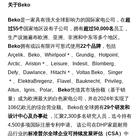
关于Beko
Beko
是一家具有强大全球影响力的国际家电公司，在
超
过55个
国家地区设有子公司，拥有
超过50,000名
员工，
生产设施遍布欧洲、亚洲、非洲和中东等多个地区。
Beko
拥有或以有限许可形式使用
22个品牌
，包括
Arçelik、Beko、Whirlpool＊、Grundig、Hotpoint、
Arctic、Ariston＊、Leisure、Indesit、Blomberg、
Defy、Dawlance、Hitachi＊、Voltas Beko、Singer
＊、ElektraBregenz、Flavel、Bauknecht、Privileg、
Altus、Ignis、Polar。
Beko
凭借其市场份额（基于销
量）成为欧洲最大的白色家电公司，并在2024年实现了
106亿欧元的综合营业额。 Beko在全球拥有
29个研发和
设计中心及办事处
，汇聚2,300多名研究人员，迄今持有
4,500多项国际注册专利申请。 该公司在DHP家庭耐用
品行业的
标准普尔全球企业可持续发展评估（CSA）
中