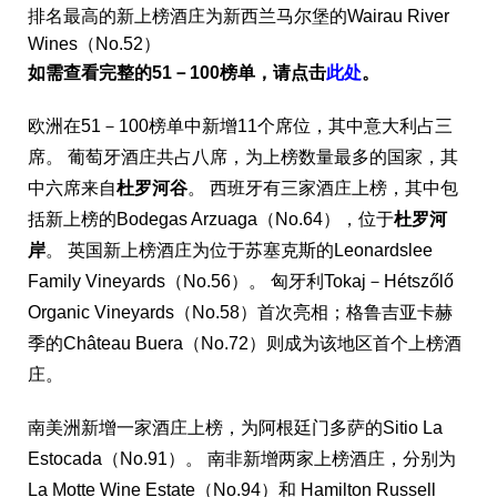
排名最高的新上榜酒庄
为
新西
兰马
尔
堡的
Wairau River
Wines
（
No.52
）
如需
查
看完整的
51－100
榜
单
，
请
点
击
此
处
。
欧洲在
51－100
榜
单
中新增
11
个席位，其中意大利占
三
席。
葡萄牙酒庄共占
八
席，
为
上榜数量最多的国家，其
中六席来自
杜
罗河谷
。
西班牙有
三
家酒庄上榜，其中包
括新上榜的
Bodegas Arzuaga
（
No.64
），位于
杜
罗河
岸
。
英国新上榜酒庄
为
位于
苏
塞克斯的
Leonardslee
Family Vineyards
（
No.56
）。
匈牙利
Tokaj－Hétszőlő
Organic Vineyards
（
No.58
）首次亮相；格
鲁
吉
亚
卡赫
季的
Château Buera
（
No.72
）
则
成
为该
地区首个上榜酒
庄。
南美洲新增
一
家酒庄上榜，
为
阿根廷
门
多
萨
的
Sitio La
Estocada
（
No.91
）。
南非新增两家上榜酒庄，分
别
为
La Motte Wine Estate
（
No.94
）和
Hamilton Russell