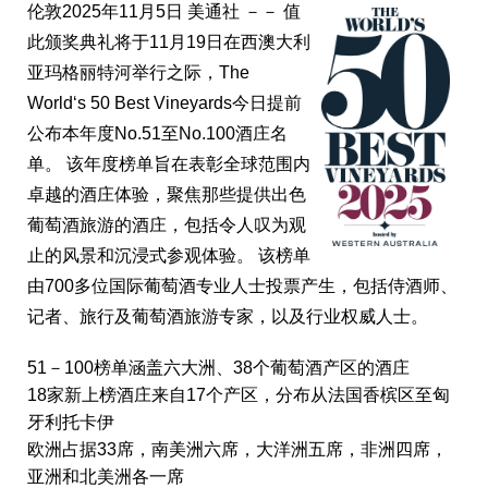
伦敦
2025年11月5日
美通社 －－ 值
此
颁奖
典礼将于
11
月
19
日在西澳大利
亚玛
格
丽
特河
举
行之
际
，
The
World‘s 50 Best Vineyards
今日提前
公布本年度
No.51
至
No.100
酒庄名
单
。
该
年度榜
单
旨在表彰全球范
围
内
卓越的酒庄体
验
，聚焦那些提供出色
葡萄酒旅游的酒庄，包括令人
叹为观
止的
风
景和沉浸式参
观
体
验
。
该
榜
单
由
700
多位国
际
葡萄酒
专业
人士投票
产
生，包括侍酒
师
、
记
者、旅行及葡萄酒旅游
专
家，以及行
业
权
威人士。
51－100
榜
单
涵盖六大洲、
38
个葡萄酒
产
区的酒庄
18
家新上榜酒庄来自
17
个
产
区，分布从法国香
槟
区至匈
牙利托卡伊
欧洲占据
33
席，南美洲
六
席，大洋洲
五
席，非洲
四
席，
亚
洲和北美洲各
一
席