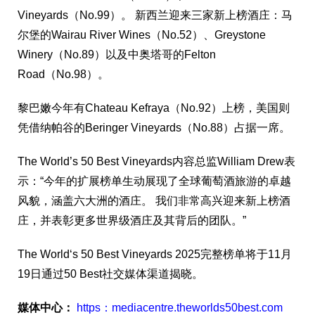
Vineyards
（
No.99
）。
新西
兰
迎来三家新上榜酒庄：
马
尔
堡的
Wairau River Wines
（
No.52
）、
Greystone
Winery
（
No.89
）以及中奥塔哥的
Felton
Road
（
No.98
）。
黎巴嫩今年有
Chateau Kefraya
（
No.92
）上榜，美国
则
凭借
纳
帕谷的
Beringer Vineyards
（
No.88
）占据一席。
The World’s 50 Best Vineyards
内容
总监
William Drew
表
示：
“
今年的
扩
展榜
单
生
动
展
现
了全球葡萄酒旅游的卓越
风
貌，涵盖六大洲的酒庄。
我
们
非常高
兴
迎来新上榜酒
庄，并表彰更多世界
级
酒庄及其背后的
团队
。
”
The World‘s 50 Best Vineyards 2025
完整榜
单
将于
11
月
19
日通
过
50 Best
社交媒体渠道揭
晓
。
媒体中心：
https：mediacentre.theworlds50best.com