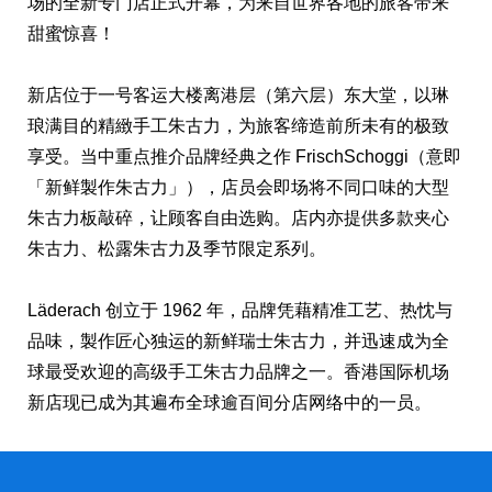
场的全新专门店正式开幕，为来自世界各地的旅客带来
甜蜜惊喜！
新店位于一号客运大楼离港层（第六层）东大堂，以琳
琅满目的精緻手工朱古力，为旅客缔造前所未有的极致
享受。当中重点推介品牌经典之作 FrischSchoggi（意即
「新鲜製作朱古力」），店员会即场将不同口味的大型
朱古力板敲碎，让顾客自由选购。店内亦提供多款夹心
朱古力、松露朱古力及季节限定系列。
Läderach 创立于 1962 年，品牌凭藉精准工艺、热忱与
品味，製作匠心独运的新鲜瑞士朱古力，并迅速成为全
球最受欢迎的高级手工朱古力品牌之一。香港国际机场
新店现已成为其遍布全球逾百间分店网络中的一员。