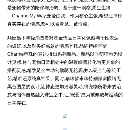
是宠物带来的陪伴与治愈。基于这一洞察,周生生将
「Charme My Way,宠爱由我」作为核心主张,希望让每种
真实存在的情感,都可以被看见、被珍藏。
顺应当下年轻消费者对黄金饰品日常化佩戴与个性表达
的偏好,以及对美好寓意的情感寄托,品牌持续丰富
Charme串珠的表达,推出系列新品。新品以乖萌猫狗为设
计灵感,将与宠物日常相处中的温暖瞬间转化为更具象的
搭配灵感,精致足金生动勾勒萌宠轮廓,并以硬金与彩绘工
艺,精准还原纯真神采。同时,猫咪款串珠特别保留眼睛无
黑色图层的设计,让神态更加清澈灵动,将宠物所带来的治
愈与陪伴自然融入珠宝之中,让“宠爱”成为被佩戴与延续的
日常存在。