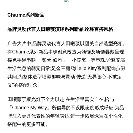
Charme系列新品
品牌灵动代言人田曦薇演绎系列新品,诠释百搭风格
广告大片中,品牌灵动代言人田曦薇以甜美自然造型亮相,
将Charme系列新品串珠创意改造为颈链及项链叠戴呈现,
撞色手绳串联 「柴犬·修狗」「小暖窝」等串珠,诠释充满
生活气息的萌宠日常;足金三丽鸥Hello Kitty系列配饰点缀
其间,为整体造型增添趣味与灵动,传递“无界随心,不被定
义”的搭配理念。
田曦薇于聚光灯下全力以赴,在生活里真实自在,恰与
「Charme My Way」所倡导的不设限态度形成呼应,为品
牌注入更具代表性的年轻表达,进一步拓展珠宝在个性化
搭配中的更多可能。